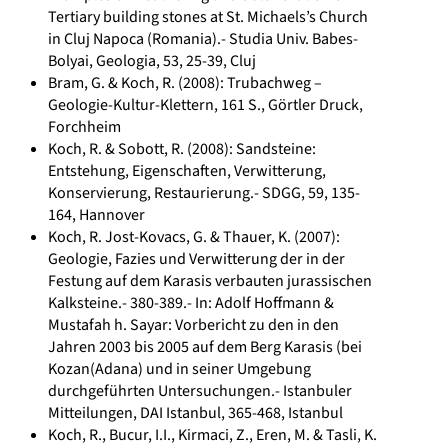
Tertiary building stones at St. Michaels’s Church
in Cluj Napoca (Romania).- Studia Univ. Babes-
Bolyai, Geologia, 53, 25-39, Cluj
Bram, G. & Koch, R. (2008): Trubachweg –
Geologie-Kultur-Klettern, 161 S., Görtler Druck,
Forchheim
Koch, R. & Sobott, R. (2008): Sandsteine:
Entstehung, Eigenschaften, Verwitterung,
Konservierung, Restaurierung.- SDGG, 59, 135-
164, Hannover
Koch, R. Jost-Kovacs, G. & Thauer, K. (2007):
Geologie, Fazies und Verwitterung der in der
Festung auf dem Karasis verbauten jurassischen
Kalksteine.- 380-389.- In: Adolf Hoffmann &
Mustafah h. Sayar: Vorbericht zu den in den
Jahren 2003 bis 2005 auf dem Berg Karasis (bei
Kozan(Adana) und in seiner Umgebung
durchgeführten Untersuchungen.- Istanbuler
Mitteilungen, DAI Istanbul, 365-468, Istanbul
Koch, R., Bucur, I.I., Kirmaci, Z., Eren, M. & Tasli, K.