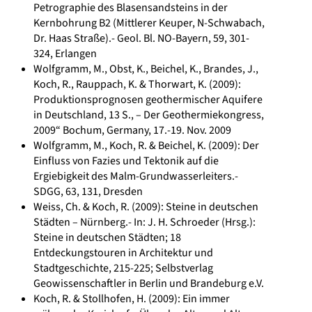
Petrographie des Blasensandsteins in der
Kernbohrung B2 (Mittlerer Keuper, N-Schwabach,
Dr. Haas Straße).- Geol. Bl. NO-Bayern, 59, 301-
324, Erlangen
Wolfgramm, M., Obst, K., Beichel, K., Brandes, J.,
Koch, R., Rauppach, K. & Thorwart, K. (2009):
Produktionsprognosen geothermischer Aquifere
in Deutschland, 13 S., – Der Geothermiekongress,
2009“ Bochum, Germany, 17.-19. Nov. 2009
Wolfgramm, M., Koch, R. & Beichel, K. (2009): Der
Einfluss von Fazies und Tektonik auf die
Ergiebigkeit des Malm-Grundwasserleiters.-
SDGG, 63, 131, Dresden
Weiss, Ch. & Koch, R. (2009): Steine in deutschen
Städten – Nürnberg.- In: J. H. Schroeder (Hrsg.):
Steine in deutschen Städten; 18
Entdeckungstouren in Architektur und
Stadtgeschichte, 215-225; Selbstverlag
Geowissenschaftler in Berlin und Brandeburg e.V.
Koch, R. & Stollhofen, H. (2009): Ein immer