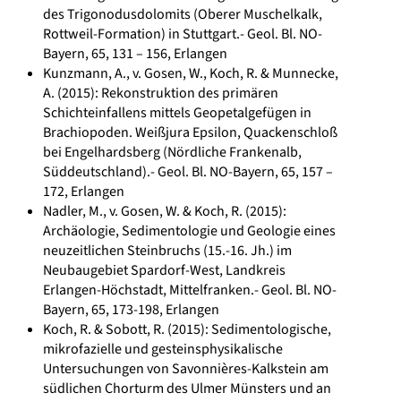
des Trigonodusdolomits (Oberer Muschelkalk,
Rottweil-Formation) in Stuttgart.- Geol. Bl. NO-
Bayern, 65, 131 – 156, Erlangen
Kunzmann, A., v. Gosen, W., Koch, R. & Munnecke,
A. (2015): Rekonstruktion des primären
Schichteinfallens mittels Geopetalgefügen in
Brachiopoden. Weißjura Epsilon, Quackenschloß
bei Engelhardsberg (Nördliche Frankenalb,
Süddeutschland).- Geol. Bl. NO-Bayern, 65, 157 –
172, Erlangen
Nadler, M., v. Gosen, W. & Koch, R. (2015):
Archäologie, Sedimentologie und Geologie eines
neuzeitlichen Steinbruchs (15.-16. Jh.) im
Neubaugebiet Spardorf-West, Landkreis
Erlangen-Höchstadt, Mittelfranken.- Geol. Bl. NO-
Bayern, 65, 173-198, Erlangen
Koch, R. & Sobott, R. (2015): Sedimentologische,
mikrofazielle und gesteinsphysikalische
Untersuchungen von Savonnières-Kalkstein am
südlichen Chorturm des Ulmer Münsters und an