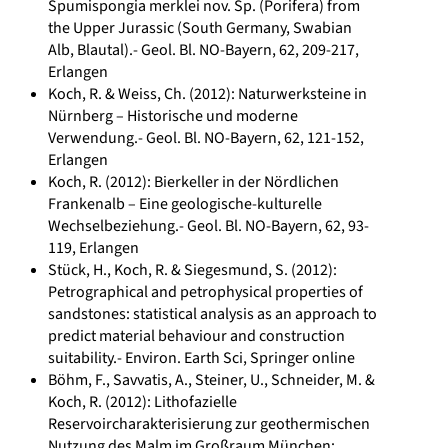
Spumispongia merklei nov. Sp. (Porifera) from
the Upper Jurassic (South Germany, Swabian
Alb, Blautal).- Geol. Bl. NO-Bayern, 62, 209-217,
Erlangen
Koch, R. & Weiss, Ch. (2012): Naturwerksteine in
Nürnberg – Historische und moderne
Verwendung.- Geol. Bl. NO-Bayern, 62, 121-152,
Erlangen
Koch, R. (2012): Bierkeller in der Nördlichen
Frankenalb – Eine geologische-kulturelle
Wechselbeziehung.- Geol. Bl. NO-Bayern, 62, 93-
119, Erlangen
Stück, H., Koch, R. & Siegesmund, S. (2012):
Petrographical and petrophysical properties of
sandstones: statistical analysis as an approach to
predict material behaviour and construction
suitability.- Environ. Earth Sci, Springer online
Böhm, F., Savvatis, A., Steiner, U., Schneider, M. &
Koch, R. (2012): Lithofazielle
Reservoircharakterisierung zur geothermischen
Nutzung des Malm im Großraum München;