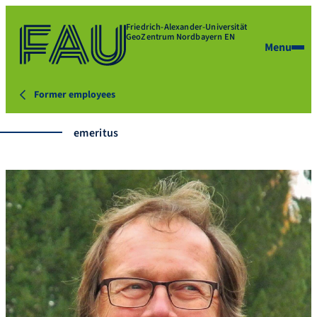
Friedrich-Alexander-Universität
GeoZentrum Nordbayern EN
Menu
Former employees
emeritus