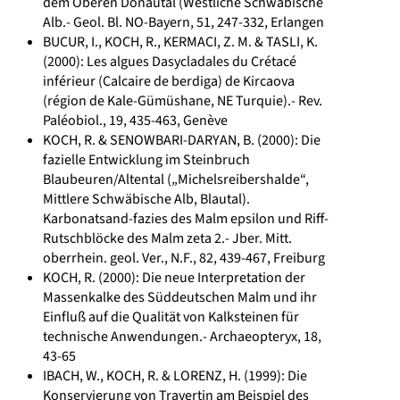
dem Oberen Donautal (Westliche Schwäbische
Alb.- Geol. Bl. NO-Bayern, 51, 247-332, Erlangen
BUCUR, I., KOCH, R., KERMACI, Z. M. & TASLI, K.
(2000): Les algues Dasycladales du Crétacé
inférieur (Calcaire de berdiga) de Kircaova
(région de Kale-Gümüshane, NE Turquie).- Rev.
Paléobiol., 19, 435-463, Genève
KOCH, R. & SENOWBARI-DARYAN, B. (2000): Die
fazielle Entwicklung im Steinbruch
Blaubeuren/Altental („Michelsreibershalde“,
Mittlere Schwäbische Alb, Blautal).
Karbonatsand-fazies des Malm epsilon und Riff-
Rutschblöcke des Malm zeta 2.- Jber. Mitt.
oberrhein. geol. Ver., N.F., 82, 439-467, Freiburg
KOCH, R. (2000): Die neue Interpretation der
Massenkalke des Süddeutschen Malm und ihr
Einfluß auf die Qualität von Kalksteinen für
technische Anwendungen.- Archaeopteryx, 18,
43-65
IBACH, W., KOCH, R. & LORENZ, H. (1999): Die
Konservierung von Travertin am Beispiel des