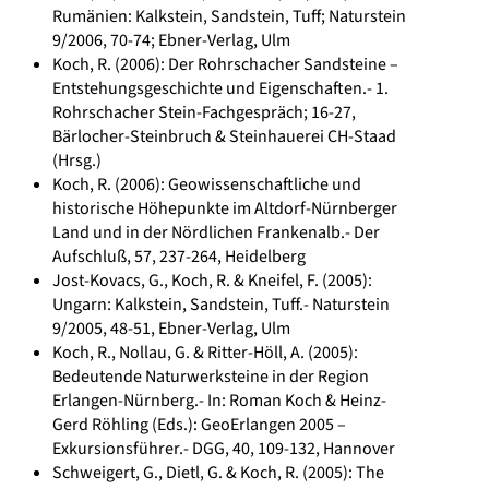
Rumänien: Kalkstein, Sandstein, Tuff; Naturstein
9/2006, 70-74; Ebner-Verlag, Ulm
Koch, R. (2006): Der Rohrschacher Sandsteine –
Entstehungsgeschichte und Eigenschaften.- 1.
Rohrschacher Stein-Fachgespräch; 16-27,
Bärlocher-Steinbruch & Steinhauerei CH-Staad
(Hrsg.)
Koch, R. (2006): Geowissenschaftliche und
historische Höhepunkte im Altdorf-Nürnberger
Land und in der Nördlichen Frankenalb.- Der
Aufschluß, 57, 237-264, Heidelberg
Jost-Kovacs, G., Koch, R. & Kneifel, F. (2005):
Ungarn: Kalkstein, Sandstein, Tuff.- Naturstein
9/2005, 48-51, Ebner-Verlag, Ulm
Koch, R., Nollau, G. & Ritter-Höll, A. (2005):
Bedeutende Naturwerksteine in der Region
Erlangen-Nürnberg.- In: Roman Koch & Heinz-
Gerd Röhling (Eds.): GeoErlangen 2005 –
Exkursionsführer.- DGG, 40, 109-132, Hannover
Schweigert, G., Dietl, G. & Koch, R. (2005): The