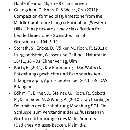
Höhlenfreund, 46, 75 – 92, Laichingen
Guangzhen, C., Koch, R. & Weiss, Ch. (2011):
Compaction-formed platy limestone from the
Middle Cambrian Zhangxia Formation (Western
Hills, China): towards a new classification for
bedded limestone.- Swiss Journal of
Geosciences, 104, 5-19.
Storath, S., Encke, D., Völker, M., Koch, R. (2011):
urgsandstein, Wasser und Delfine.- Naturstein,
10/11, 30 – 33, Ebner Verlag, Ulm
Koch, R. (2011): Die Ehrenbürg – Das Walberla –
Entstehungsgeschichte und Besonderheiten.-
Erlangen alpin, April – September 2011, 8-9, DAV
Erlangen
Böhm, F., Birner, J., Steiner, U., Koch, R., Sobott,
R., Schneider, M. & Wang. A. (2010): Tafelbankiger
Dolomit in der Kernbohrung Moosburg SC4: Ein
Schlüssel zum Verständnis der Zuflussraten in
Geothermiebohrungen des Malm Aquifers
(Östliches Molasse-Becken, Malm d-z;