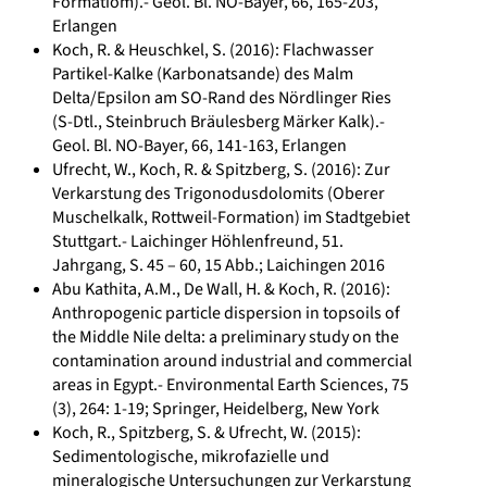
Formatiom).- Geol. Bl. NO-Bayer, 66, 165-203,
Erlangen
Koch, R. & Heuschkel, S. (2016): Flachwasser
Partikel-Kalke (Karbonatsande) des Malm
Delta/Epsilon am SO-Rand des Nördlinger Ries
(S-Dtl., Steinbruch Bräulesberg Märker Kalk).-
Geol. Bl. NO-Bayer, 66, 141-163, Erlangen
Ufrecht, W., Koch, R. & Spitzberg, S. (2016): Zur
Verkarstung des Trigonodusdolomits (Oberer
Muschelkalk, Rottweil-Formation) im Stadtgebiet
Stuttgart.- Laichinger Höhlenfreund, 51.
Jahrgang, S. 45 – 60, 15 Abb.; Laichingen 2016
Abu Kathita, A.M., De Wall, H. & Koch, R. (2016):
Anthropogenic particle dispersion in topsoils of
the Middle Nile delta: a preliminary study on the
contamination around industrial and commercial
areas in Egypt.- Environmental Earth Sciences, 75
(3), 264: 1-19; Springer, Heidelberg, New York
Koch, R., Spitzberg, S. & Ufrecht, W. (2015):
Sedimentologische, mikrofazielle und
mineralogische Untersuchungen zur Verkarstung