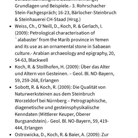
Grundlagen und Beispiele.- 3. Rohrschacher
Stein-Fachgespräch; 16-23, Bärlocher-Steinbruch
& Steinhauerei CH-Staad (Hrsg.)
Weiss, Ch., O′Neill, D., Koch, R. & Gerlach, I.
(2009): Petrological characterisation of
`alabaster’ from the Marib province in Yemen
and its use as an ornamental stone in Sabaean
culture.- Arabian archaeology and epigraphy, 20,
54-63, Blackwell
Koch, R. & Stollhofen, H. (2009): Über das Alter
und Altern von Gesteinen. – Geol. Bl. NO-Bayern,
59, 259-268, Erlangen
Sobott, R. & Koch, R. (2009): Die Qualität von
Naturwerksteinen aus dem Steinbruch
Worzeldorf bei Nürnberg – Petrographische,
diagenetische und gesteinsphysikalische
Kenndaten (Mittlerer Keuper, Oberer
Burgsandstein).- Geol. Bl. NO-Bayern, 59, 419-
444, Erlangen
Ostrowicka, D., Koch, R. & Baier, A. (2009): Zur