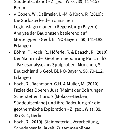
Süddeutschland).- Z. geol. Wiss., 39, 117-157,
Berlin
v. Gosen, W., Dallmeier, L.-M. & Koch, R. (2010):
Die Südostecke der römischen
Legionslagermauer in Regensburg (Bayern):
Analyse der Bauphasen basierend auf
Mörteltypen.- Geol. Bl. NO-Bayern, 60, 141-182,
Erlangen
Böhm, F., Koch, R., Höferle, R. & Baasch, R. (2010):
Der Malm in der Geothermiebohrung Pullch Th2
– Faziesanalyse aus Spülproben (München, S-
Deutschland).- Geol. Bl. NO-Bayern, 50, 79-112,
Erlangen
Koch, R., Bachmann, G.H. & Müller, M. (2010):
Fazies des Oberen Jura (Malm) der Bohrungen
Scherstetten 1 und 2 (Molasse-Becken,
Süddeutschland) und ihre Bedeutung für die
geothermische Exploration.- Z. geol. Wiss, 38,
327-351, Berlin
Koch, R. (2010): Steinmaterial, Verarbeitung,
Schadensanfälligkeit. Zusammenhänge,