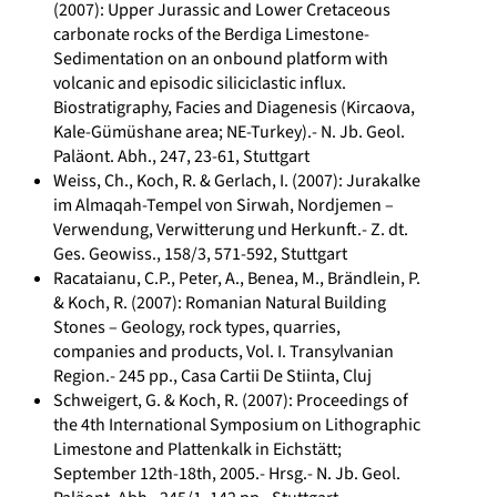
(2007): Upper Jurassic and Lower Cretaceous
carbonate rocks of the Berdiga Limestone-
Sedimentation on an onbound platform with
volcanic and episodic siliciclastic influx.
Biostratigraphy, Facies and Diagenesis (Kircaova,
Kale-Gümüshane area; NE-Turkey).- N. Jb. Geol.
Paläont. Abh., 247, 23-61, Stuttgart
Weiss, Ch., Koch, R. & Gerlach, I. (2007): Jurakalke
im Almaqah-Tempel von Sirwah, Nordjemen –
Verwendung, Verwitterung und Herkunft.- Z. dt.
Ges. Geowiss., 158/3, 571-592, Stuttgart
Racataianu, C.P., Peter, A., Benea, M., Brändlein, P.
& Koch, R. (2007): Romanian Natural Building
Stones – Geology, rock types, quarries,
companies and products, Vol. I. Transylvanian
Region.- 245 pp., Casa Cartii De Stiinta, Cluj
Schweigert, G. & Koch, R. (2007): Proceedings of
the 4th International Symposium on Lithographic
Limestone and Plattenkalk in Eichstätt;
September 12th-18th, 2005.- Hrsg.- N. Jb. Geol.