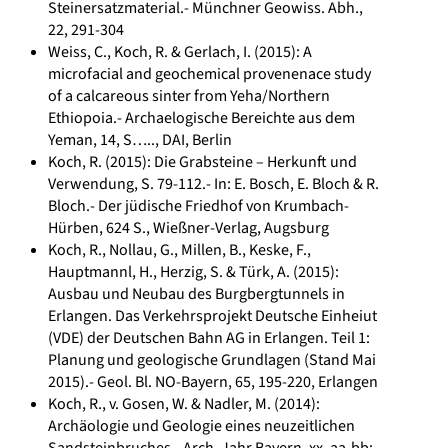
Steinersatzmaterial.- Münchner Geowiss. Abh.,
22, 291-304
Weiss, C., Koch, R. & Gerlach, I. (2015): A
microfacial and geochemical provenenace study
of a calcareous sinter from Yeha/Northern
Ethiopoia.- Archaelogische Bereichte aus dem
Yeman, 14, S….., DAI, Berlin
Koch, R. (2015): Die Grabsteine – Herkunft und
Verwendung, S. 79-112.- In: E. Bosch, E. Bloch & R.
Bloch.- Der jüdische Friedhof von Krumbach-
Hürben, 624 S., Wießner-Verlag, Augsburg
Koch, R., Nollau, G., Millen, B., Keske, F.,
Hauptmannl, H., Herzig, S. & Türk, A. (2015):
Ausbau und Neubau des Burgbergtunnels in
Erlangen. Das Verkehrsprojekt Deutsche Einheiut
(VDE) der Deutschen Bahn AG in Erlangen. Teil 1:
Planung und geologische Grundlagen (Stand Mai
2015).- Geol. Bl. NO-Bayern, 65, 195-220, Erlangen
Koch, R., v. Gosen, W. & Nadler, M. (2014):
Archäologie und Geologie eines neuzeitlichen