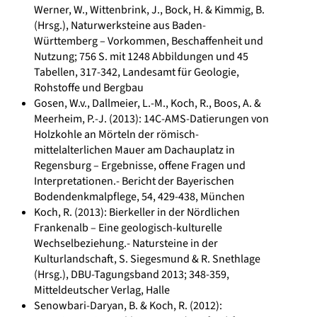
Werner, W., Wittenbrink, J., Bock, H. & Kimmig, B.
(Hrsg.), Naturwerksteine aus Baden-
Württemberg – Vorkommen, Beschaffenheit und
Nutzung; 756 S. mit 1248 Abbildungen und 45
Tabellen, 317-342, Landesamt für Geologie,
Rohstoffe und Bergbau
Gosen, W.v., Dallmeier, L.-M., Koch, R., Boos, A. &
Meerheim, P.-J. (2013): 14C-AMS-Datierungen von
Holzkohle an Mörteln der römisch-
mittelalterlichen Mauer am Dachauplatz in
Regensburg – Ergebnisse, offene Fragen und
Interpretationen.- Bericht der Bayerischen
Bodendenkmalpflege, 54, 429-438, München
Koch, R. (2013): Bierkeller in der Nördlichen
Frankenalb – Eine geologisch-kulturelle
Wechselbeziehung.- Natursteine in der
Kulturlandschaft, S. Siegesmund & R. Snethlage
(Hrsg.), DBU-Tagungsband 2013; 348-359,
Mitteldeutscher Verlag, Halle
Senowbari-Daryan, B. & Koch, R. (2012):