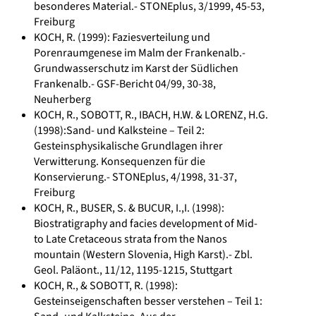
besonderes Material.- STONEplus, 3/1999, 45-53,
Freiburg
KOCH, R. (1999): Faziesverteilung und
Porenraumgenese im Malm der Frankenalb.-
Grundwasserschutz im Karst der Südlichen
Frankenalb.- GSF-Bericht 04/99, 30-38,
Neuherberg
KOCH, R., SOBOTT, R., IBACH, H.W. & LORENZ, H.G.
(1998):Sand- und Kalksteine – Teil 2:
Gesteinsphysikalische Grundlagen ihrer
Verwitterung. Konsequenzen für die
Konservierung.- STONEplus, 4/1998, 31-37,
Freiburg
KOCH, R., BUSER, S. & BUCUR, I.,I. (1998):
Biostratigraphy and facies development of Mid-
to Late Cretaceous strata from the Nanos
mountain (Western Slovenia, High Karst).- Zbl.
Geol. Paläont., 11/12, 1195-1215, Stuttgart
KOCH, R., & SOBOTT, R. (1998):
Gesteinseigenschaften besser verstehen – Teil 1: