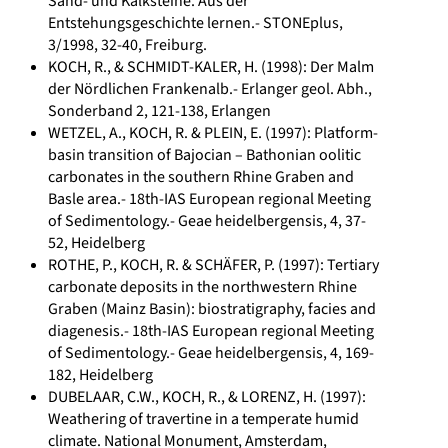
Sand- und Kalksteine. Aus der
Entstehungsgeschichte lernen.- STONEplus,
3/1998, 32-40, Freiburg.
KOCH, R., & SCHMIDT-KALER, H. (1998): Der Malm
der Nördlichen Frankenalb.- Erlanger geol. Abh.,
Sonderband 2, 121-138, Erlangen
WETZEL, A., KOCH, R. & PLEIN, E. (1997): Platform-
basin transition of Bajocian – Bathonian oolitic
carbonates in the southern Rhine Graben and
Basle area.- 18th-IAS European regional Meeting
of Sedimentology.- Geae heidelbergensis, 4, 37-
52, Heidelberg
ROTHE, P., KOCH, R. & SCHÄFER, P. (1997): Tertiary
carbonate deposits in the northwestern Rhine
Graben (Mainz Basin): biostratigraphy, facies and
diagenesis.- 18th-IAS European regional Meeting
of Sedimentology.- Geae heidelbergensis, 4, 169-
182, Heidelberg
DUBELAAR, C.W., KOCH, R., & LORENZ, H. (1997):
Weathering of travertine in a temperate humid
climate. National Monument, Amsterdam,