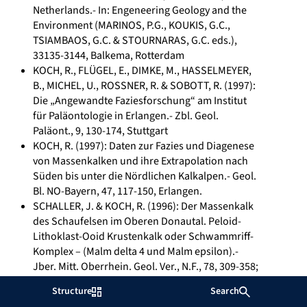
Netherlands.- In: Engeneering Geology and the
Environment (MARINOS, P.G., KOUKIS, G.C.,
TSIAMBAOS, G.C. & STOURNARAS, G.C. eds.),
33135-3144, Balkema, Rotterdam
KOCH, R., FLÜGEL, E., DIMKE, M., HASSELMEYER,
B., MICHEL, U., ROSSNER, R. & SOBOTT, R. (1997):
Die „Angewandte Faziesforschung“ am Institut
für Paläontologie in Erlangen.- Zbl. Geol.
Paläont., 9, 130-174, Stuttgart
KOCH, R. (1997): Daten zur Fazies und Diagenese
von Massenkalken und ihre Extrapolation nach
Süden bis unter die Nördlichen Kalkalpen.- Geol.
Bl. NO-Bayern, 47, 117-150, Erlangen.
SCHALLER, J. & KOCH, R. (1996): Der Massenkalk
des Schaufelsen im Oberen Donautal. Peloid-
Lithoklast-Ooid Krustenkalk oder Schwammriff-
Komplex – (Malm delta 4 und Malm epsilon).-
Jber. Mitt. Oberrhein. Geol. Ver., N.F., 78, 309-358;
Stuttgart
Structure
Search
KIRMACI, M. Z., KOCH, R. & BUCUR, J. I. (1996): An