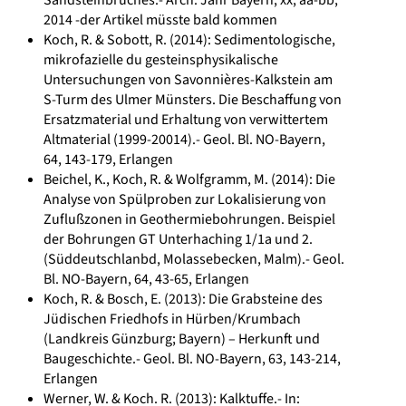
Sandsteinbruches.- Arch. Jahr Bayern, xx, aa-bb;
2014 -der Artikel müsste bald kommen
Koch, R. & Sobott, R. (2014): Sedimentologische,
mikrofazielle du gesteinsphysikalische
Untersuchungen von Savonnières-Kalkstein am
S-Turm des Ulmer Münsters. Die Beschaffung von
Ersatzmaterial und Erhaltung von verwittertem
Altmaterial (1999-20014).- Geol. Bl. NO-Bayern,
64, 143-179, Erlangen
Beichel, K., Koch, R. & Wolfgramm, M. (2014): Die
Analyse von Spülproben zur Lokalisierung von
Zuflußzonen in Geothermiebohrungen. Beispiel
der Bohrungen GT Unterhaching 1/1a und 2.
(Süddeutschlanbd, Molassebecken, Malm).- Geol.
Bl. NO-Bayern, 64, 43-65, Erlangen
Koch, R. & Bosch, E. (2013): Die Grabsteine des
Jüdischen Friedhofs in Hürben/Krumbach
(Landkreis Günzburg; Bayern) – Herkunft und
Baugeschichte.- Geol. Bl. NO-Bayern, 63, 143-214,
Erlangen
Werner, W. & Koch. R. (2013): Kalktuffe.- In: