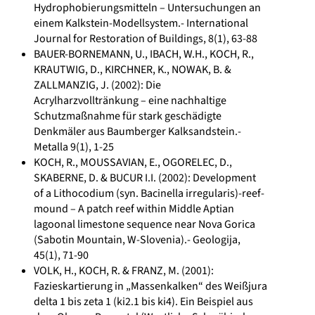
Hydrophobierungsmitteln – Untersuchungen an
einem Kalkstein-Modellsystem.- International
Journal for Restoration of Buildings, 8(1), 63-88
BAUER-BORNEMANN, U., IBACH, W.H., KOCH, R.,
KRAUTWIG, D., KIRCHNER, K., NOWAK, B. &
ZALLMANZIG, J. (2002): Die
Acrylharzvolltränkung – eine nachhaltige
Schutzmaßnahme für stark geschädigte
Denkmäler aus Baumberger Kalksandstein.-
Metalla 9(1), 1-25
KOCH, R., MOUSSAVIAN, E., OGORELEC, D.,
SKABERNE, D. & BUCUR I.I. (2002): Development
of a Lithocodium (syn. Bacinella irregularis)-reef-
mound – A patch reef within Middle Aptian
lagoonal limestone sequence near Nova Gorica
(Sabotin Mountain, W-Slovenia).- Geologija,
45(1), 71-90
VOLK, H., KOCH, R. & FRANZ, M. (2001):
Fazieskartierung in „Massenkalken“ des Weißjura
delta 1 bis zeta 1 (ki2.1 bis ki4). Ein Beispiel aus