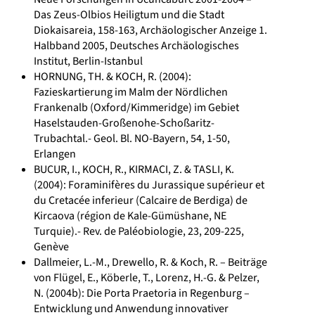
Das Zeus-Olbios Heiligtum und die Stadt
Diokaisareia, 158-163, Archäologischer Anzeige 1.
Halbband 2005, Deutsches Archäologisches
Institut, Berlin-Istanbul
HORNUNG, TH. & KOCH, R. (2004):
Fazieskartierung im Malm der Nördlichen
Frankenalb (Oxford/Kimmeridge) im Gebiet
Haselstauden-Großenohe-Schoßaritz-
Trubachtal.- Geol. Bl. NO-Bayern, 54, 1-50,
Erlangen
BUCUR, I., KOCH, R., KIRMACI, Z. & TASLI, K.
(2004): Foraminifères du Jurassique supérieur et
du Cretacée inferieur (Calcaire de Berdiga) de
Kircaova (région de Kale-Gümüshane, NE
Turquie).- Rev. de Paléobiologie, 23, 209-225,
Genève
Dallmeier, L.-M., Drewello, R. & Koch, R. – Beiträge
von Flügel, E., Köberle, T., Lorenz, H.-G. & Pelzer,
N. (2004b): Die Porta Praetoria in Regenburg –
Entwicklung und Anwendung innovativer