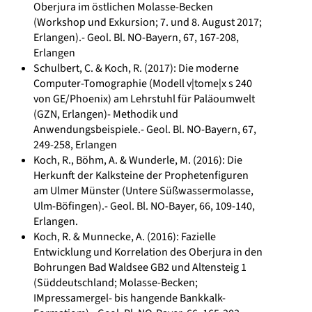
Oberjura im östlichen Molasse-Becken
(Workshop und Exkursion; 7. und 8. August 2017;
Erlangen).- Geol. Bl. NO-Bayern, 67, 167-208,
Erlangen
Schulbert, C. & Koch, R. (2017): Die moderne
Computer-Tomographie (Modell v|tome|x s 240
von GE/Phoenix) am Lehrstuhl für Paläoumwelt
(GZN, Erlangen)- Methodik und
Anwendungsbeispiele.- Geol. Bl. NO-Bayern, 67,
249-258, Erlangen
Koch, R., Böhm, A. & Wunderle, M. (2016): Die
Herkunft der Kalksteine der Prophetenfiguren
am Ulmer Münster (Untere Süßwassermolasse,
Ulm-Böfingen).- Geol. Bl. NO-Bayer, 66, 109-140,
Erlangen.
Koch, R. & Munnecke, A. (2016): Fazielle
Entwicklung und Korrelation des Oberjura in den
Bohrungen Bad Waldsee GB2 und Altensteig 1
(Süddeutschland; Molasse-Becken;
IMpressamergel- bis hangende Bankkalk-