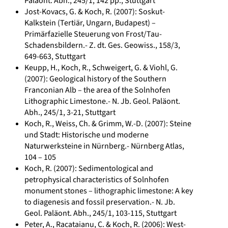
Paläont. Abh., 245/1, 142 pp., Stuttgart
Jost-Kovacs, G. & Koch, R. (2007): Soskut-
Kalkstein (Tertiär, Ungarn, Budapest) –
Primärfazielle Steuerung von Frost/Tau-
Schadensbildern.- Z. dt. Ges. Geowiss., 158/3,
649-663, Stuttgart
Keupp, H., Koch, R., Schweigert, G. & Viohl, G.
(2007): Geological history of the Southern
Franconian Alb – the area of the Solnhofen
Lithographic Limestone.- N. Jb. Geol. Paläont.
Abh., 245/1, 3-21, Stuttgart
Koch, R., Weiss, Ch. & Grimm, W.-D. (2007): Steine
und Stadt: Historische und moderne
Naturwerksteine in Nürnberg.- Nürnberg Atlas,
104 – 105
Koch, R. (2007): Sedimentological and
petrophysical characteristics of Solnhofen
monument stones – lithographic limestone: A key
to diagenesis and fossil preservation.- N. Jb.
Geol. Paläont. Abh., 245/1, 103-115, Stuttgart
Peter, A., Racataianu, C. & Koch, R. (2006): West-