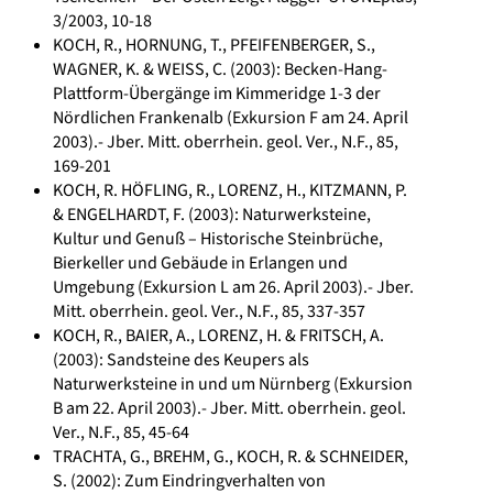
3/2003, 10-18
KOCH, R., HORNUNG, T., PFEIFENBERGER, S.,
WAGNER, K. & WEISS, C. (2003): Becken-Hang-
Plattform-Übergänge im Kimmeridge 1-3 der
Nördlichen Frankenalb (Exkursion F am 24. April
2003).- Jber. Mitt. oberrhein. geol. Ver., N.F., 85,
169-201
KOCH, R. HÖFLING, R., LORENZ, H., KITZMANN, P.
& ENGELHARDT, F. (2003): Naturwerksteine,
Kultur und Genuß – Historische Steinbrüche,
Bierkeller und Gebäude in Erlangen und
Umgebung (Exkursion L am 26. April 2003).- Jber.
Mitt. oberrhein. geol. Ver., N.F., 85, 337-357
KOCH, R., BAIER, A., LORENZ, H. & FRITSCH, A.
(2003): Sandsteine des Keupers als
Naturwerksteine in und um Nürnberg (Exkursion
B am 22. April 2003).- Jber. Mitt. oberrhein. geol.
Ver., N.F., 85, 45-64
TRACHTA, G., BREHM, G., KOCH, R. & SCHNEIDER,
S. (2002): Zum Eindringverhalten von