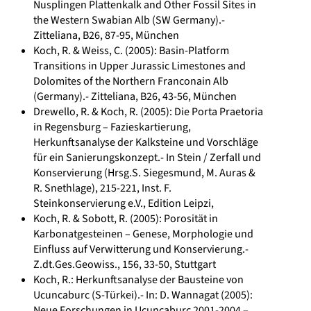
Nusplingen Plattenkalk and Other Fossil Sites in
the Western Swabian Alb (SW Germany).-
Zitteliana, B26, 87-95, München
Koch, R. & Weiss, C. (2005): Basin-Platform
Transitions in Upper Jurassic Limestones and
Dolomites of the Northern Franconain Alb
(Germany).- Zitteliana, B26, 43-56, München
Drewello, R. & Koch, R. (2005): Die Porta Praetoria
in Regensburg – Fazieskartierung,
Herkunftsanalyse der Kalksteine und Vorschläge
für ein Sanierungskonzept.- In Stein / Zerfall und
Konservierung (Hrsg.S. Siegesmund, M. Auras &
R. Snethlage), 215-221, Inst. F.
Steinkonservierung e.V., Edition Leipzi,
Koch, R. & Sobott, R. (2005): Porosität in
Karbonatgesteinen – Genese, Morphologie und
Einfluss auf Verwitterung und Konservierung.-
Z.dt.Ges.Geowiss., 156, 33-50, Stuttgart
Koch, R.: Herkunftsanalyse der Bausteine von
Ucuncaburc (S-Türkei).- In: D. Wannagat (2005):
Neue Forschungen in Ucuncaburc 2001-2004 –