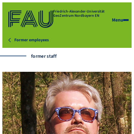
Friedrich-Alexander-Universität
GeoZentrum Nordbayern EN
Menu
Former employees
former staff