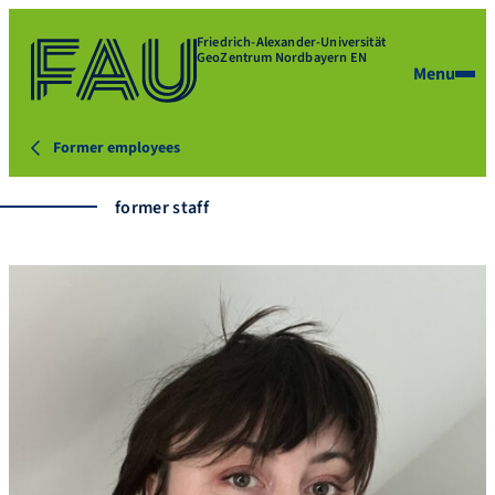
Friedrich-Alexander-Universität
GeoZentrum Nordbayern EN
Menu
Former employees
former staff