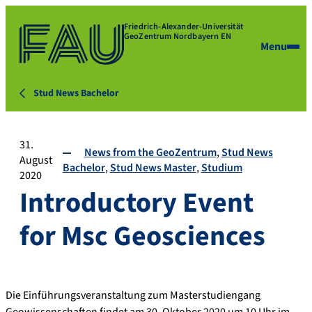
Friedrich-Alexander-Universität
GeoZentrum Nordbayern EN
Menu
Stud News Bachelor
31.
News from the GeoZentrum
Stud News
August
Bachelor
Stud News Master
Studium
2020
Introductory Event
for Msc Geosciences
Die Einführungsveranstaltung zum Masterstudiengang
Geowissenschaften findet am 30. Oktober 2020 um 10 Uhr im