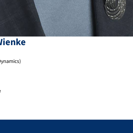
Wienke
Dynamics)
e