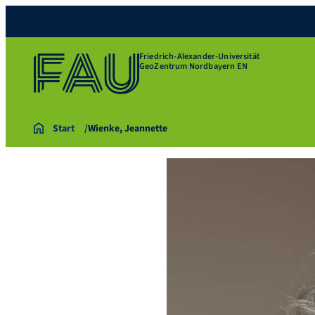
Friedrich-Alexander-Universität
GeoZentrum Nordbayern EN
Start
Wienke, Jeannette