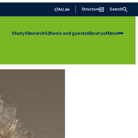
Structure
Search
FAU.de
Study
Research
Schools and guests
About us
Menu