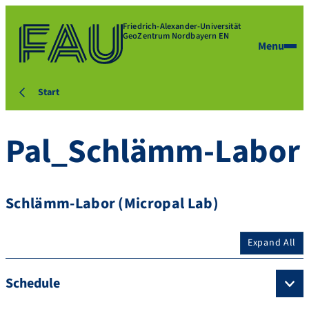
Friedrich-Alexander-Universität
GeoZentrum Nordbayern EN
Menu
Start
Pal_Schlämm-Labor
Schlämm-Labor (Micropal Lab)
Expand All
Schedule