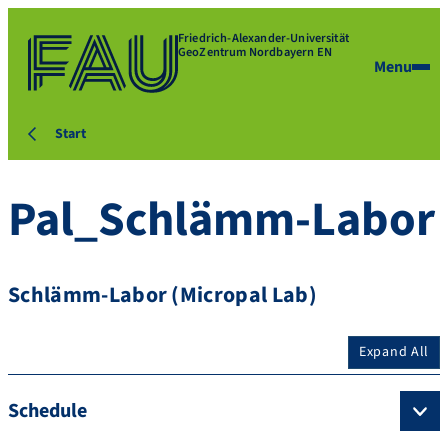
Friedrich-Alexander-Universität
GeoZentrum Nordbayern EN
Menu
Start
Pal_Schlämm-Labor
Schlämm-Labor (Micropal Lab)
Expand All
Schedule