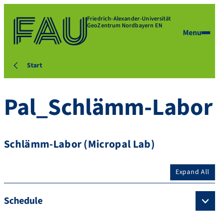
Friedrich-Alexander-Universität
GeoZentrum Nordbayern EN
Menu
Start
Pal_Schlämm-Labor
Schlämm-Labor (Micropal Lab)
Expand All
Schedule