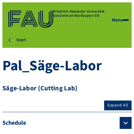
Friedrich-Alexander-Universität
GeoZentrum Nordbayern EN
Menu
Start
Pal_Säge-Labor
Säge-Labor (Cutting Lab)
Expand All
Schedule