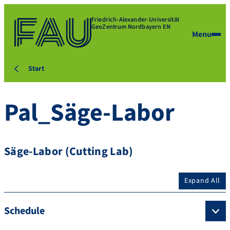
Friedrich-Alexander-Universität
GeoZentrum Nordbayern EN
Menu
Start
Pal_Säge-Labor
Säge-Labor (Cutting Lab)
Expand All
Schedule