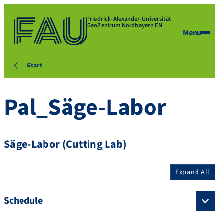
Friedrich-Alexander-Universität
GeoZentrum Nordbayern EN
Menu
Start
Pal_Säge-Labor
Säge-Labor (Cutting Lab)
Expand All
Schedule