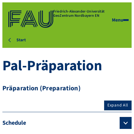
Friedrich-Alexander-Universität
GeoZentrum Nordbayern EN
Menu
Start
Pal-Präparation
Präparation (Preparation)
Expand All
Schedule