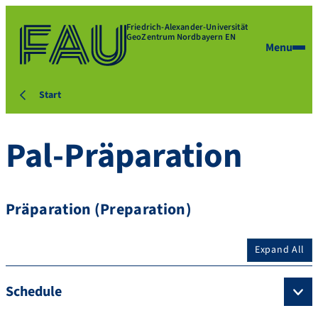
Friedrich-Alexander-Universität
GeoZentrum Nordbayern EN
Menu
Start
Pal-Präparation
Präparation (Preparation)
Expand All
Schedule