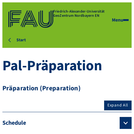
Friedrich-Alexander-Universität
GeoZentrum Nordbayern EN
Menu
Start
Pal-Präparation
Präparation (Preparation)
Expand All
Schedule