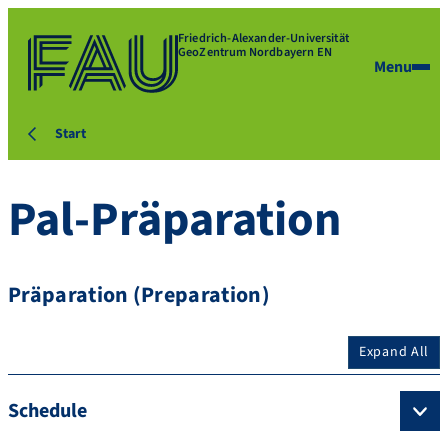
Friedrich-Alexander-Universität
GeoZentrum Nordbayern EN
Menu
Start
Pal-Präparation
Präparation (Preparation)
Expand All
Schedule