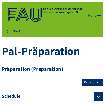
Friedrich-Alexander-Universität
GeoZentrum Nordbayern EN
Menu
Start
Pal-Präparation
Präparation (Preparation)
Expand All
Schedule