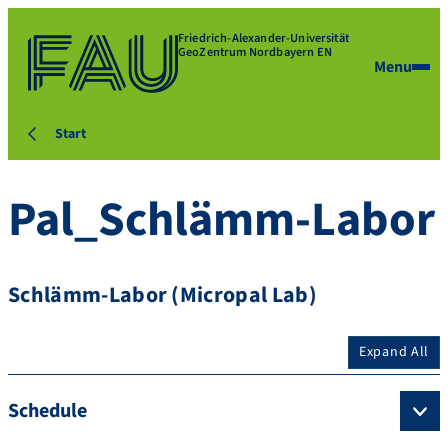
Friedrich-Alexander-Universität
GeoZentrum Nordbayern EN
Menu
Start
Pal_Schlämm-Labor
Schlämm-Labor (Micropal Lab)
Expand All
Schedule