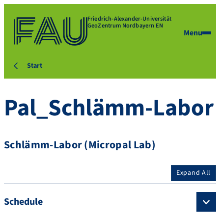
Friedrich-Alexander-Universität
GeoZentrum Nordbayern EN
Menu
Start
Pal_Schlämm-Labor
Schlämm-Labor (Micropal Lab)
Expand All
Schedule