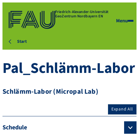
Friedrich-Alexander-Universität
GeoZentrum Nordbayern EN
Menu
Start
Pal_Schlämm-Labor
Schlämm-Labor (Micropal Lab)
Expand All
Schedule