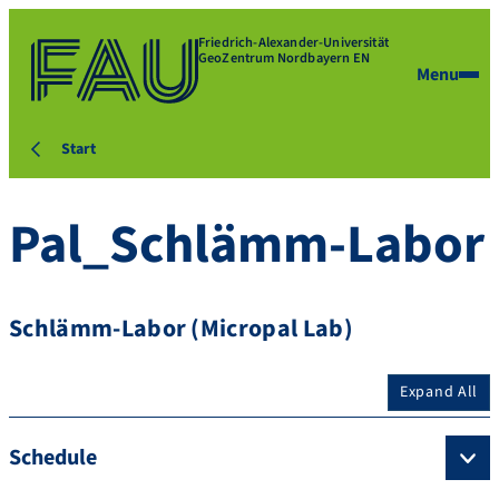
Friedrich-Alexander-Universität
GeoZentrum Nordbayern EN
Menu
Start
Pal_Schlämm-Labor
Schlämm-Labor (Micropal Lab)
Expand All
Schedule