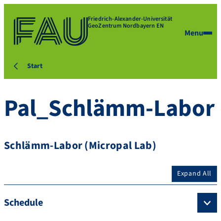
Friedrich-Alexander-Universität
GeoZentrum Nordbayern EN
Menu
Start
Pal_Schlämm-Labor
Schlämm-Labor (Micropal Lab)
Expand All
Schedule