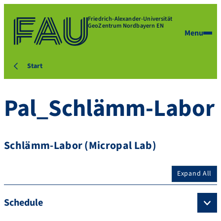
Friedrich-Alexander-Universität
GeoZentrum Nordbayern EN
Menu
Start
Pal_Schlämm-Labor
Schlämm-Labor (Micropal Lab)
Expand All
Schedule