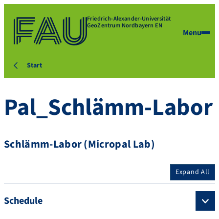
Friedrich-Alexander-Universität
GeoZentrum Nordbayern EN
Menu
Start
Pal_Schlämm-Labor
Schlämm-Labor (Micropal Lab)
Expand All
Schedule