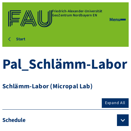
Friedrich-Alexander-Universität
GeoZentrum Nordbayern EN
Menu
Start
Pal_Schlämm-Labor
Schlämm-Labor (Micropal Lab)
Expand All
Schedule