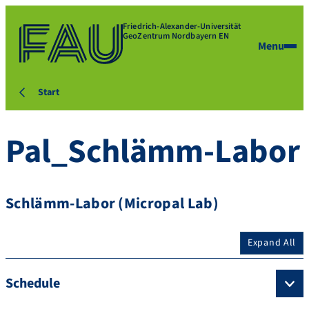
Friedrich-Alexander-Universität
GeoZentrum Nordbayern EN
Menu
Start
Pal_Schlämm-Labor
Schlämm-Labor (Micropal Lab)
Expand All
Schedule