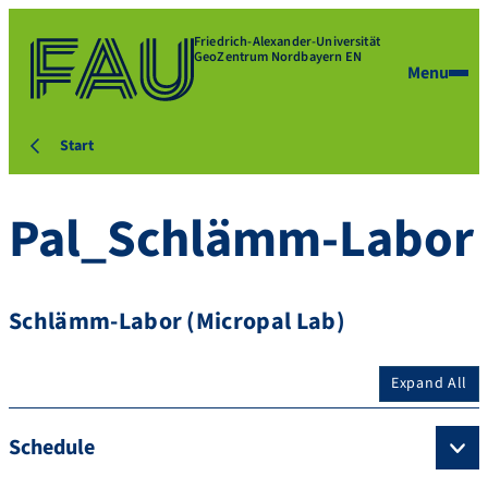
Friedrich-Alexander-Universität
GeoZentrum Nordbayern EN
Menu
Start
Pal_Schlämm-Labor
Schlämm-Labor (Micropal Lab)
Expand All
Schedule