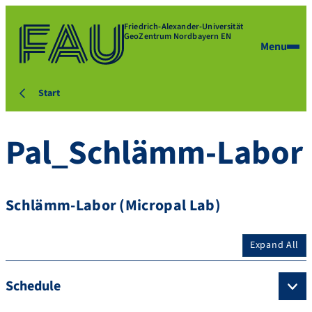
Friedrich-Alexander-Universität
GeoZentrum Nordbayern EN
Menu
Start
Pal_Schlämm-Labor
Schlämm-Labor (Micropal Lab)
Expand All
Schedule