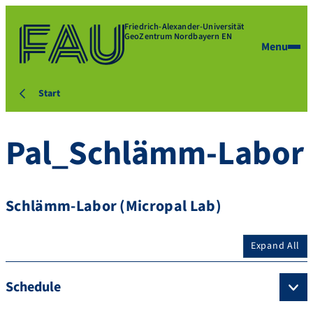
Friedrich-Alexander-Universität
GeoZentrum Nordbayern EN
Menu
Start
Pal_Schlämm-Labor
Schlämm-Labor (Micropal Lab)
Expand All
Schedule