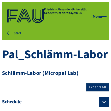
Friedrich-Alexander-Universität
GeoZentrum Nordbayern EN
Menu
Start
Pal_Schlämm-Labor
Schlämm-Labor (Micropal Lab)
Expand All
Schedule