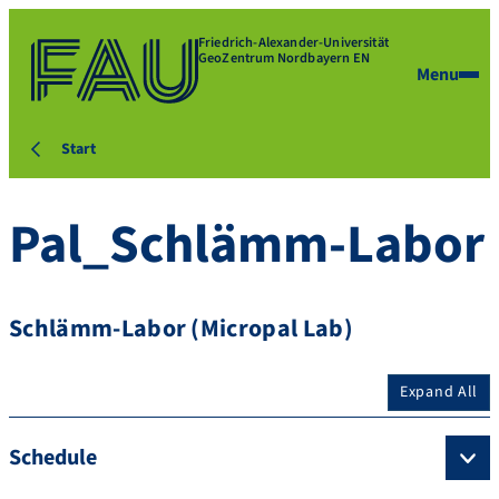
Friedrich-Alexander-Universität
GeoZentrum Nordbayern EN
Menu
Start
Pal_Schlämm-Labor
Schlämm-Labor (Micropal Lab)
Expand All
Schedule