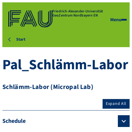
Friedrich-Alexander-Universität
GeoZentrum Nordbayern EN
Menu
Start
Pal_Schlämm-Labor
Schlämm-Labor (Micropal Lab)
Expand All
Schedule