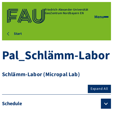
Friedrich-Alexander-Universität
GeoZentrum Nordbayern EN
Menu
Start
Pal_Schlämm-Labor
Schlämm-Labor (Micropal Lab)
Expand All
Schedule