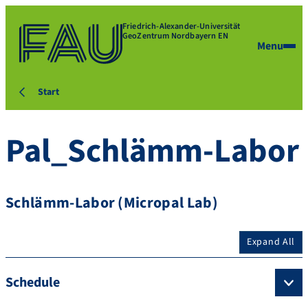
Friedrich-Alexander-Universität
GeoZentrum Nordbayern EN
Menu
Start
Pal_Schlämm-Labor
Schlämm-Labor (Micropal Lab)
Expand All
Schedule