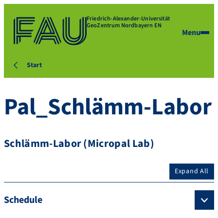
Friedrich-Alexander-Universität
GeoZentrum Nordbayern EN
Menu
Start
Pal_Schlämm-Labor
Schlämm-Labor (Micropal Lab)
Expand All
Schedule