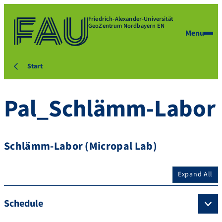
Friedrich-Alexander-Universität
GeoZentrum Nordbayern EN
Menu
Start
Pal_Schlämm-Labor
Schlämm-Labor (Micropal Lab)
Expand All
Schedule