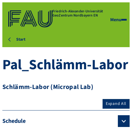
Friedrich-Alexander-Universität
GeoZentrum Nordbayern EN
Menu
Start
Pal_Schlämm-Labor
Schlämm-Labor (Micropal Lab)
Expand All
Schedule