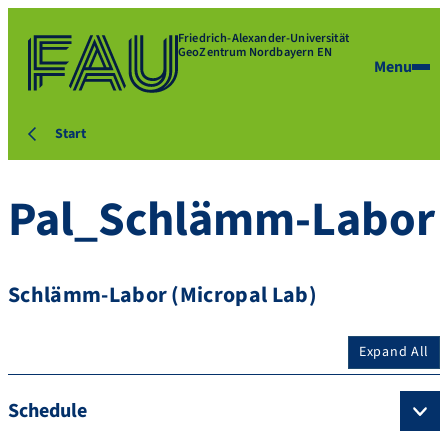
Friedrich-Alexander-Universität
GeoZentrum Nordbayern EN
Menu
Start
Pal_Schlämm-Labor
Schlämm-Labor (Micropal Lab)
Expand All
Schedule