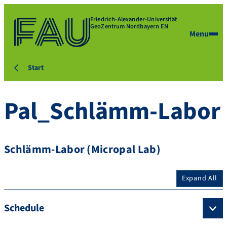
Friedrich-Alexander-Universität
GeoZentrum Nordbayern EN
Menu
Start
Pal_Schlämm-Labor
Schlämm-Labor (Micropal Lab)
Expand All
Schedule