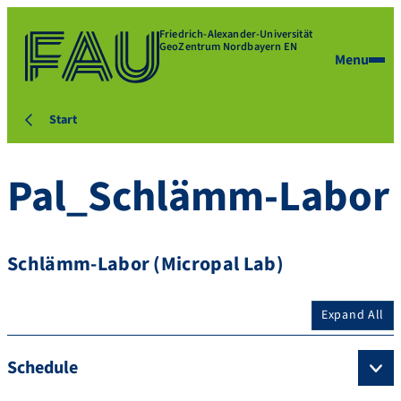
Friedrich-Alexander-Universität
GeoZentrum Nordbayern EN
Menu
Start
Pal_Schlämm-Labor
Schlämm-Labor (Micropal Lab)
Expand All
Schedule