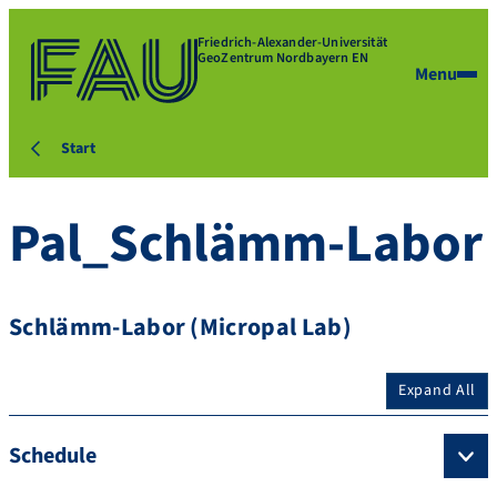
Friedrich-Alexander-Universität
GeoZentrum Nordbayern EN
Menu
Start
Pal_Schlämm-Labor
Schlämm-Labor (Micropal Lab)
Expand All
Schedule