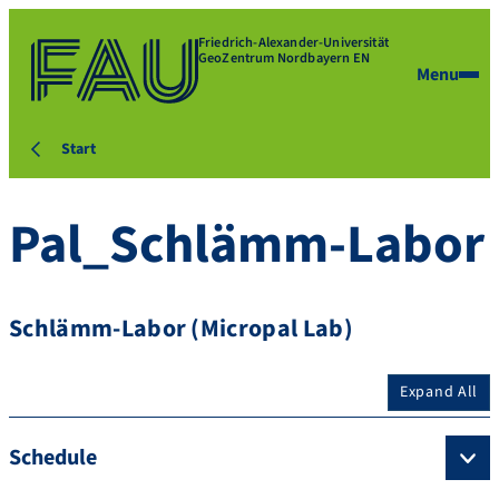
Friedrich-Alexander-Universität
GeoZentrum Nordbayern EN
Menu
Start
Pal_Schlämm-Labor
Schlämm-Labor (Micropal Lab)
Expand All
Schedule