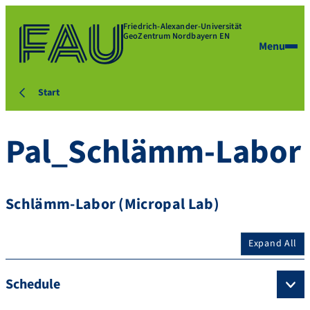
Friedrich-Alexander-Universität
GeoZentrum Nordbayern EN
Menu
Start
Pal_Schlämm-Labor
Schlämm-Labor (Micropal Lab)
Expand All
Schedule