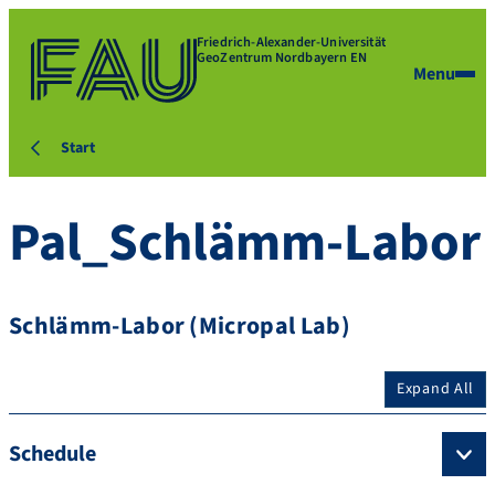
Friedrich-Alexander-Universität
GeoZentrum Nordbayern EN
Menu
Start
Pal_Schlämm-Labor
Schlämm-Labor (Micropal Lab)
Expand All
Schedule