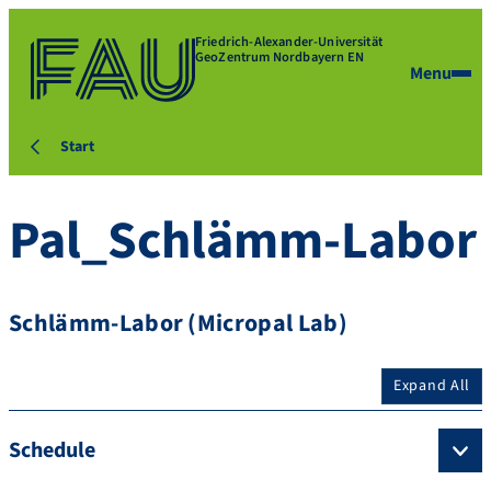
Friedrich-Alexander-Universität
GeoZentrum Nordbayern EN
Menu
Start
Pal_Schlämm-Labor
Schlämm-Labor (Micropal Lab)
Expand All
Schedule