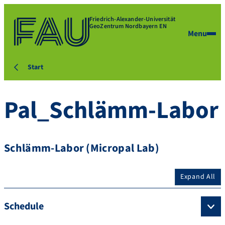
Friedrich-Alexander-Universität
GeoZentrum Nordbayern EN
Menu
Start
Pal_Schlämm-Labor
Schlämm-Labor (Micropal Lab)
Expand All
Schedule