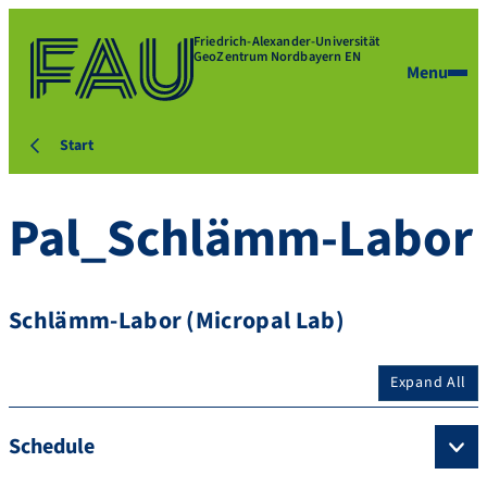
Friedrich-Alexander-Universität
GeoZentrum Nordbayern EN
Menu
Start
Pal_Schlämm-Labor
Schlämm-Labor (Micropal Lab)
Expand All
Schedule