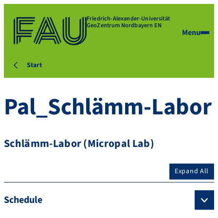
Friedrich-Alexander-Universität
GeoZentrum Nordbayern EN
Menu
Start
Pal_Schlämm-Labor
Schlämm-Labor (Micropal Lab)
Expand All
Schedule