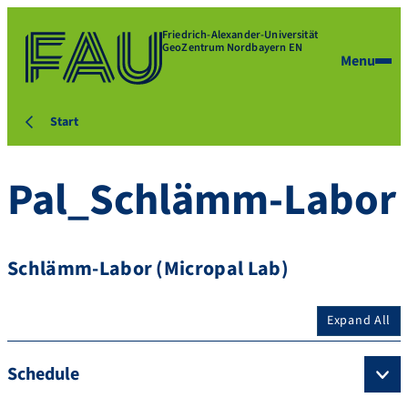
Friedrich-Alexander-Universität
GeoZentrum Nordbayern EN
Menu
Start
Pal_Schlämm-Labor
Schlämm-Labor (Micropal Lab)
Expand All
Schedule