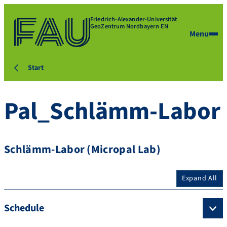
Friedrich-Alexander-Universität
GeoZentrum Nordbayern EN
Menu
Start
Pal_Schlämm-Labor
Schlämm-Labor (Micropal Lab)
Expand All
Schedule