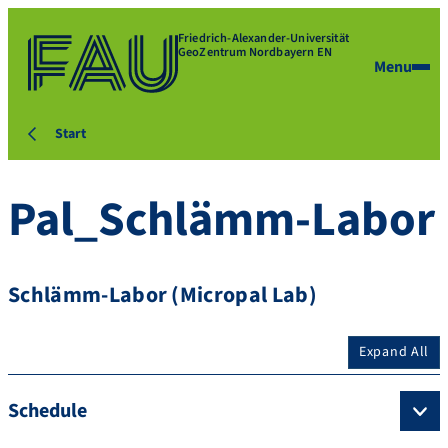
Friedrich-Alexander-Universität
GeoZentrum Nordbayern EN
Menu
Start
Pal_Schlämm-Labor
Schlämm-Labor (Micropal Lab)
Expand All
Schedule